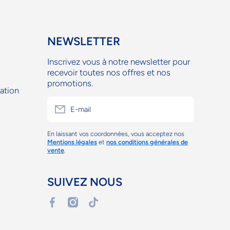
NEWSLETTER
Inscrivez vous à notre newsletter pour
recevoir toutes nos offres et nos
promotions.
ation
E-mail
En laissant vos coordonnées, vous acceptez nos
Mentions légales
et
nos conditions générales de
vente
.
SUIVEZ NOUS
facebookcom/diamloisirs/?
instagramcom/diamloisirsreunion
tiktokcom/@diamloisirsreun?
ref=embed_page#
lang=fr