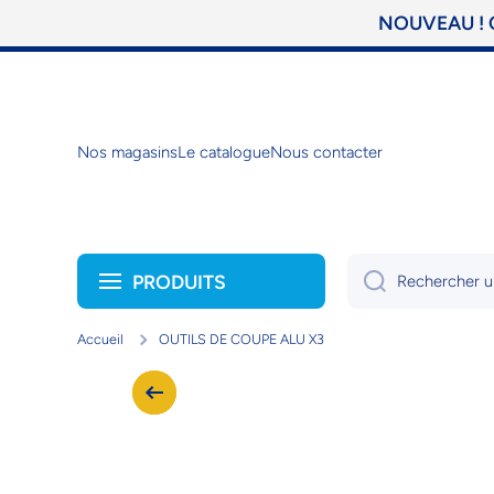
NOUVEAU ! C
Ignorer et passer au contenu
Nos magasins
Le catalogue
Nous contacter
PRODUITS
Rechercher u
Accueil
OUTILS DE COUPE ALU X3
Passer aux informations produits