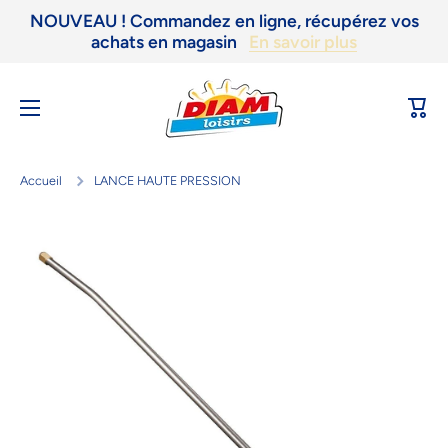
NOUVEAU ! Commandez en ligne, récupérez vos
Ignorer et passer au contenu
achats en magasin
En savoir plus
Panie
Accueil
LANCE HAUTE PRESSION
Passer aux informations produits