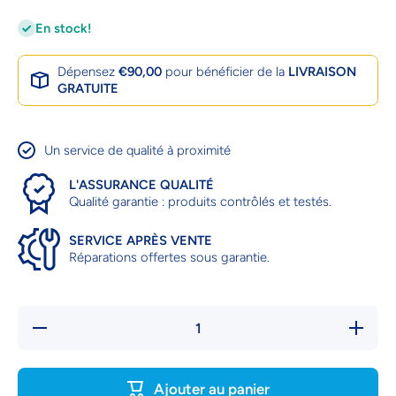
En stock!
Dépensez
€90,00
pour bénéficier de la
LIVRAISON
GRATUITE
Un service de qualité à proximité
L'ASSURANCE QUALITÉ
Qualité garantie : produits contrôlés et testés.
SERVICE APRÈS VENTE
Réparations offertes sous garantie.
Réduire la
Augment
quantité de
la quanti
LANCE
de LAN
HAUTE
HAUTE
PRESSION
PRESSI
Ajouter au panier