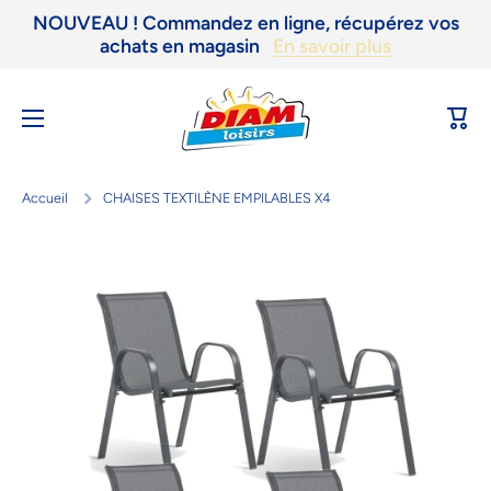
NOUVEAU ! Commandez en ligne, récupérez vos
Ignorer et passer au contenu
achats en magasin
En savoir plus
Panie
Accueil
CHAISES TEXTILÈNE EMPILABLES X4
Passer aux informations produits