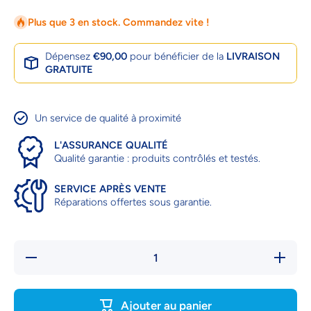
Plus que 3 en stock. Commandez vite !
Dépensez
€90,00
pour bénéficier de la
LIVRAISON
GRATUITE
Un service de qualité à proximité
L'ASSURANCE QUALITÉ
Qualité garantie : produits contrôlés et testés.
SERVICE APRÈS VENTE
Réparations offertes sous garantie.
Réduire la
Augmente
quantité de
quantit
CHAISES
CHAIS
TEXTILÈNE
TEXTIL
EMPILABLES
EMPILA
Ajouter au panier
X4
X4