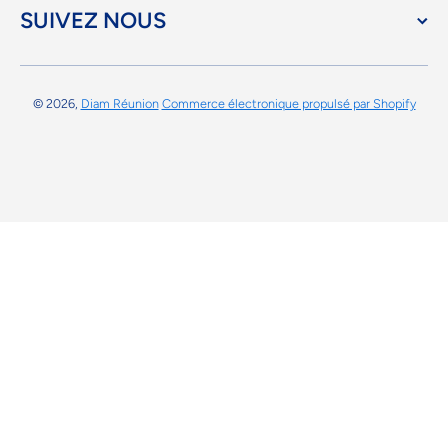
SUIVEZ NOUS
© 2026,
Diam Réunion
Commerce électronique propulsé par Shopify
Moyens de paiement