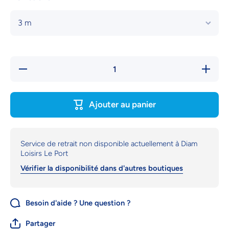
Réduire la
Augmente
quantité
la quanti
de
de BÂCH
BÂCHE À
À BULLE
BULLES
RONDE
Ajouter au panier
RONDE
180
180
MICRON
MICRONS
Service de retrait non disponible actuellement à
Diam
Loisirs Le Port
Vérifier la disponibilité dans d'autres boutiques
Besoin d'aide ? Une question ?
Partager