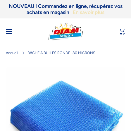
NOUVEAU ! Commandez en ligne, récupérez vos
Ignorer et passer au contenu
achats en magasin
En savoir plus
Panie
Accueil
BÂCHE À BULLES RONDE 180 MICRONS
Passer aux informations produits