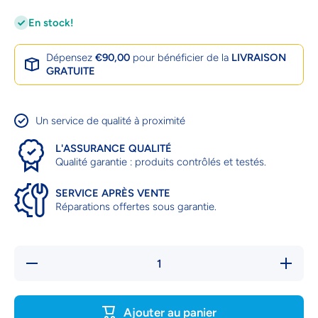
En stock!
Dépensez
€90,00
pour bénéficier de la
LIVRAISON
GRATUITE
Un service de qualité à proximité
L'ASSURANCE QUALITÉ
Qualité garantie : produits contrôlés et testés.
SERVICE APRÈS VENTE
Réparations offertes sous garantie.
Réduire la
Augmente
quantité
la quanti
de
de
ANNEAUX
ANNEAU
ATTRAPE
ATTRAP
Ajouter au panier
POILS
POILS