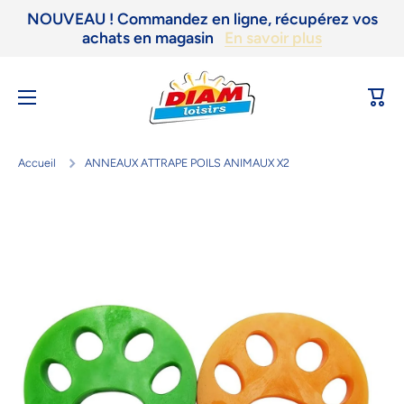
NOUVEAU ! Commandez en ligne, récupérez vos
Ignorer et passer au contenu
achats en magasin
En savoir plus
Panie
Accueil
ANNEAUX ATTRAPE POILS ANIMAUX X2
Passer aux informations produits